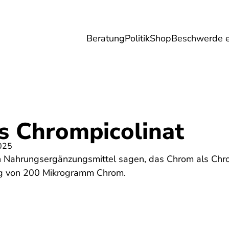
Beratung
Politik
Shop
Beschwerde e
Umwelt
Gesundheit
Energie
Reis
s Chrompicolinat
025
 Nahrungsergänzungsmittel sagen, das Chrom als Chrom
ung von 200 Mikrogramm Chrom.