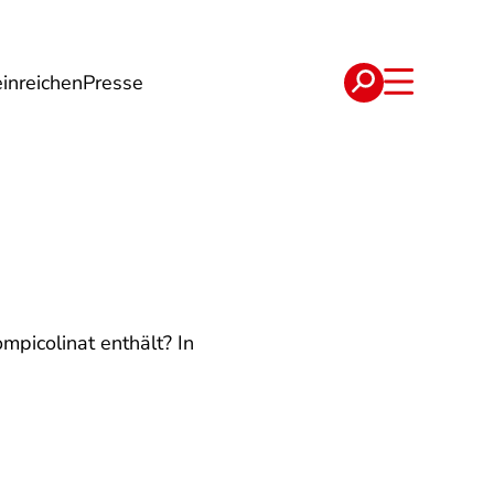
inreichen
Presse
e
Verträge
picolinat enthält? In