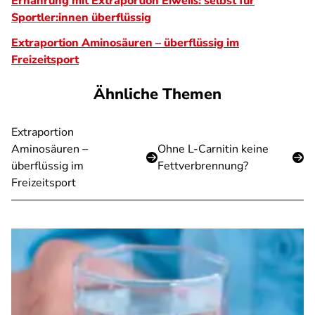
Ernährung mit Extraportion Eiweiß: selbst für
Sportler:innen überflüssig
Extraportion Aminosäuren – überflüssig im
Freizeitsport
Ähnliche Themen
Extraportion
Aminosäuren –
Ohne L-Carnitin keine
überflüssig im
Fettverbrennung?
Freizeitsport