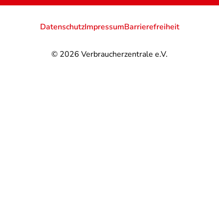
Datenschutz
Impressum
Barrierefreiheit
© 2026
Verbraucherzentrale e.V.
@
@