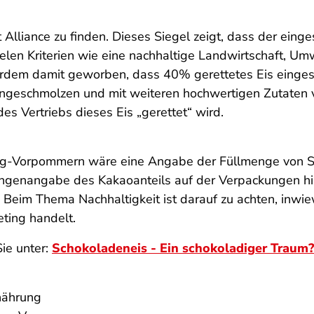
st Alliance zu finden. Dieses Siegel zeigt, dass der e
pielen Kriterien wie eine nachhaltige Landwirtschaft, Um
erdem damit geworben, dass 40% gerettetes Eis eingese
ingeschmolzen und mit weiteren hochwertigen Zutaten ve
des Vertriebs dieses Eis „gerettet“ wird.
urg-Vorpommern wäre eine Angabe der Füllmenge von S
genangabe des Kakaoanteils auf der Verpackungen hilf
t. Beim Thema Nachhaltigkeit ist darauf zu achten, inwi
eting handelt.
ie unter:
Schokoladeneis - Ein schokoladiger Traum?
nährung