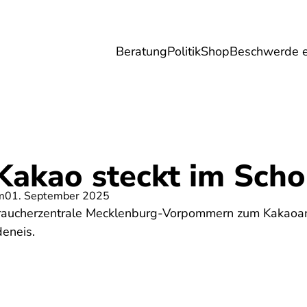
Beratung
Politik
Shop
Beschwerde e
Umwelt
Gesundheit
Energie
Reis
Kakao steckt im Scho
m
01. September 2025
braucherzentrale Mecklenburg-Vorpommern zum Kakaoan
eneis.