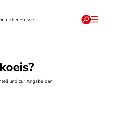
inreichen
Presse
e
Verträge
koeis?
teil und zur Angabe der