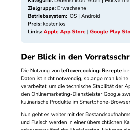
Kategorie:
Lebensmittel retten | Müllverme
Zielgruppe:
Erwachsene
Betriebssystem:
iOS | Android
Preis:
kostenlos
Links:
Apple App Store
|
Google Play St
Der Blick in den Vorratssch
Die Nutzung von
leftovercooking: Rezepte
beg
Daten ist nicht notwendig, solange man kein
verarbeitet, um die technische Stabilität de
den Onlinemarketing-Dienstleister Google zw
kulinarische Produkte im Smartphone-Browser s
Nun geht es weiter mit der Bestandsaufnahme
und Fleisch werden in einer übersichtlichen 