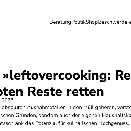
Beratung
Politik
Shop
Beschwerde e
Umwelt
Gesundheit
Energie
Reis
»leftovercooking: Re
ten Reste retten
r 2025
 absoluten Ausnahmefällen in den Müll gehören, verste
gischen Gründen, sondern auch der eigenen Haushaltsk
atsschrank das Potenzial für kulinarischen Hochgenuss.