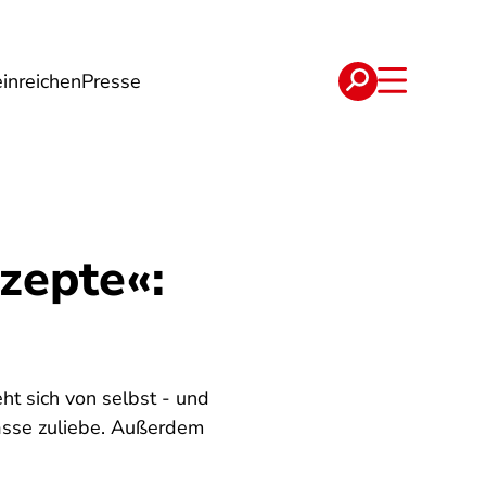
inreichen
Presse
e
Verträge
zepte«:
ht sich von selbst - und
asse zuliebe. Außerdem