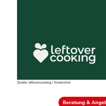
Quelle
:
leftovercooking / Screenshot
Beratung & Ange