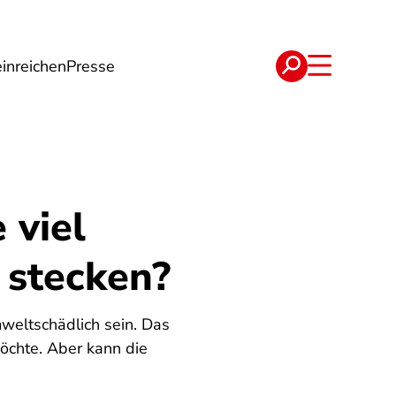
inreichen
Presse
e
Verträge
 viel
 stecken?
mweltschädlich sein. Das
möchte. Aber kann die