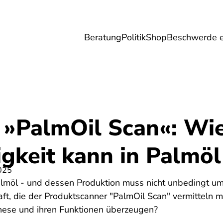
Beratung
Politik
Shop
Beschwerde e
Umwelt
Gesundheit
Energie
Reis
 »PalmOil Scan«: Wie
gkeit kann in Palmöl
025
Palmöl - und dessen Produktion muss nicht unbedingt u
aft, die der Produktscanner "PalmOil Scan" vermitteln 
These und ihren Funktionen überzeugen?