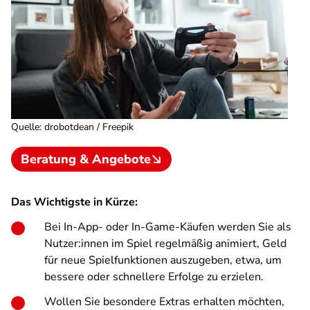
Quelle
:
drobotdean / Freepik
Beratung & Angebote
Das Wichtigste in Kürze:
Bei In-App- oder In-Game-Käufen werden Sie als
Nutzer:innen im Spiel regelmäßig animiert, Geld
für neue Spielfunktionen auszugeben, etwa, um
bessere oder schnellere Erfolge zu erzielen.
Wollen Sie besondere Extras erhalten möchten,