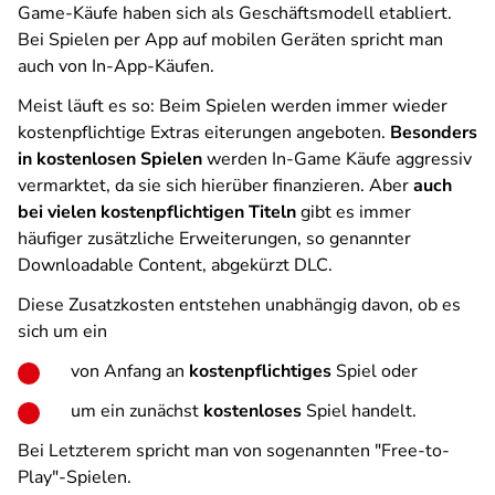
Game-Käufe haben sich als Geschäftsmodell etabliert.
Bei Spielen per App auf mobilen Geräten spricht man
auch von In-App-Käufen.
Meist läuft es so: Beim Spielen werden immer wieder
kostenpflichtige Extras eiterungen angeboten.
Besonders
in kostenlosen Spielen
werden In-Game Käufe aggressiv
vermarktet, da sie sich hierüber finanzieren. Aber
auch
bei vielen kostenpflichtigen Titeln
gibt es immer
häufiger zusätzliche Erweiterungen, so genannter
Downloadable Content, abgekürzt DLC.
Diese Zusatzkosten entstehen unabhängig davon, ob es
sich um ein
von Anfang an
kostenpflichtiges
Spiel oder
um ein zunächst
kostenloses
Spiel handelt.
Bei Letzterem spricht man von sogenannten "Free-to-
Play"-Spielen.