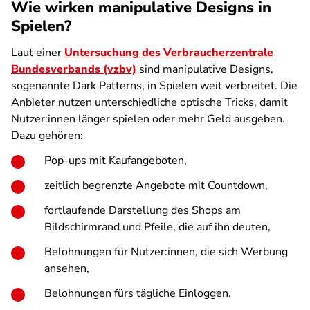
Wie wirken manipulative Designs in
Spielen?
Laut einer
Untersuchung des Verbraucherzentrale
Bundesverbands (vzbv)
sind manipulative Designs,
sogenannte Dark Patterns, in Spielen weit verbreitet. Die
Anbieter nutzen unterschiedliche optische Tricks, damit
Nutzer:innen länger spielen oder mehr Geld ausgeben.
Dazu gehören:
Pop-ups mit Kaufangeboten,
zeitlich begrenzte Angebote mit Countdown,
fortlaufende Darstellung des Shops am
Bildschirmrand und Pfeile, die auf ihn deuten,
Belohnungen für Nutzer:innen, die sich Werbung
ansehen,
Belohnungen fürs tägliche Einloggen.