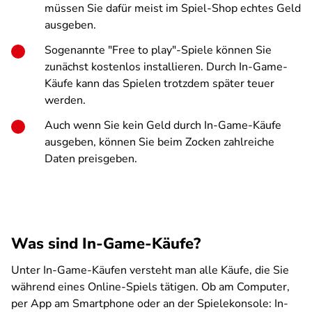
müssen Sie dafür meist im Spiel-Shop echtes Geld
ausgeben.
Sogenannte "Free to play"-Spiele können Sie
zunächst kostenlos installieren. Durch In-Game-
Käufe kann das Spielen trotzdem später teuer
werden.
Auch wenn Sie kein Geld durch In-Game-Käufe
ausgeben, können Sie beim Zocken zahlreiche
Daten preisgeben.
Was sind In-Game-Käufe?
Unter In-Game-Käufen versteht man alle Käufe, die Sie
während eines Online-Spiels tätigen. Ob am Computer,
per App am Smartphone oder an der Spielekonsole: In-