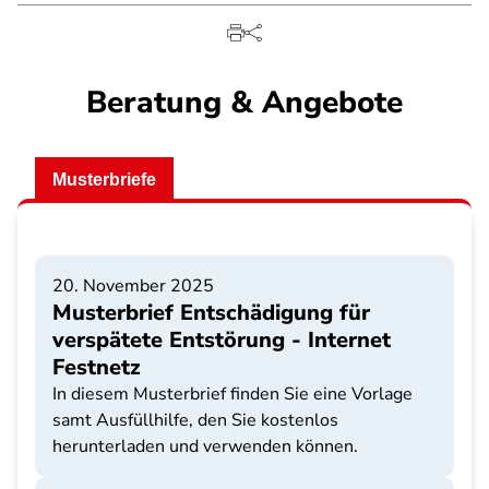
Beratung & Angebote
Musterbriefe
20. November 2025
Musterbrief Entschädigung für
verspätete Entstörung - Internet
Festnetz
In diesem Musterbrief finden Sie eine Vorlage
samt Ausfüllhilfe, den Sie kostenlos
herunterladen und verwenden können.