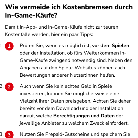
Wie vermeide ich Kostenbremsen durch
In-Game-Käufe?
Damit In-App- und In-Game-Käufe nicht zur teuren
Kostenfalle werden, hier ein paar Tipps:
Prüfen Sie, wenn es möglich ist,
vor dem Spielen
oder der Installation, ob fürs Weiterkommen In-
Game-Käufe zwingend notwendig sind. Neben den
Angaben auf den Spiele-Websites können auch
Bewertungen anderer Nutzer:innen helfen.
Auch wenn Sie kein echtes Geld in Spiele
investieren, können Sie möglicherweise eine
Vielzahl Ihrer Daten preisgeben. Achten Sie daher
bereits vor dem Download und der Installation
darauf, welche
Berechtigungen und Daten
der
jeweilige Anbieter zu welchem Zweck einfordert.
Nutzen Sie Prepaid-Gutscheine und speichern Sie