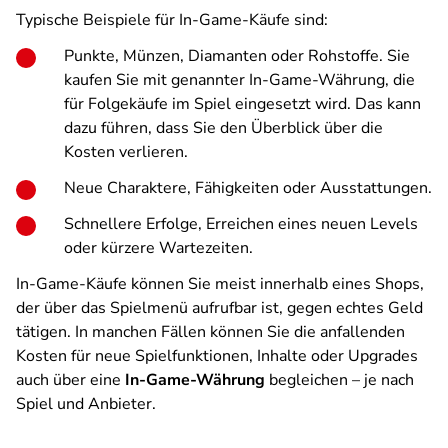
Typische Beispiele für In-Game-Käufe sind:
Punkte, Münzen, Diamanten oder Rohstoffe. Sie
kaufen Sie mit genannter In-Game-Währung, die
für Folgekäufe im Spiel eingesetzt wird. Das kann
dazu führen, dass Sie den Überblick über die
Kosten verlieren.
Neue Charaktere, Fähigkeiten oder Ausstattungen.
Schnellere Erfolge, Erreichen eines neuen Levels
oder kürzere Wartezeiten.
In-Game-Käufe können Sie meist innerhalb eines Shops,
der über das Spielmenü aufrufbar ist, gegen echtes Geld
tätigen. In manchen Fällen können Sie die anfallenden
Kosten für neue Spielfunktionen, Inhalte oder Upgrades
auch über eine
In-Game-Währung
begleichen – je nach
Spiel und Anbieter.