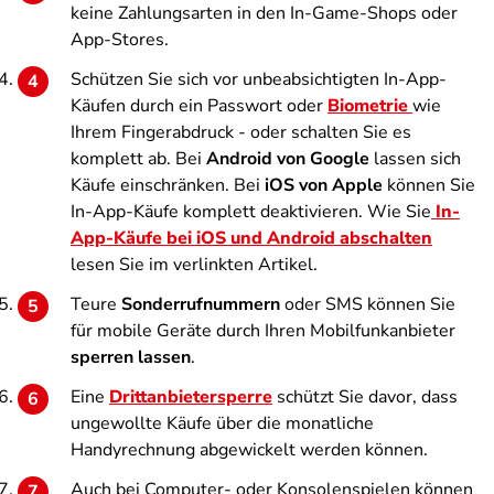
keine Zahlungsarten in den In-Game-Shops oder
App-Stores.
Schützen Sie sich vor unbeabsichtigten In-App-
Käufen durch ein Passwort oder
Biometrie
wie
Ihrem Fingerabdruck - oder schalten Sie es
komplett ab. Bei
Android von Google
lassen sich
Käufe einschränken. Bei
iOS von Apple
können Sie
In-App-Käufe komplett deaktivieren. Wie Sie
In-
App-Käufe bei iOS und Android abschalten
lesen Sie im verlinkten Artikel.
Teure
Sonderrufnummern
oder SMS können Sie
für mobile Geräte durch Ihren Mobilfunkanbieter
sperren lassen
.
Eine
Drittanbietersperre
schützt Sie davor, dass
ungewollte Käufe über die monatliche
Handyrechnung abgewickelt werden können.
Auch bei Computer- oder Konsolenspielen können