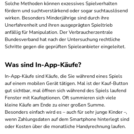
Solche Methoden können exzessives Spielverhalten
fördern und suchtverstärkend oder sogar suchtauslösend
wirken. Besonders Minderjährige sind durch ihre
Unerfahrenheit und ihren ausgeprägten Spieltrieb
anfällig für Manipulation. Der Verbraucherzentrale
Bundesverband hat nach der Untersuchung rechtliche
Schritte gegen die geprüften Spieleanbieter eingeleitet.
Was sind In-App-Käufe?
In-App-Käufe sind Käufe, die Sie während eines Spiels
auf einem mobilen Gerät tätigen. Mal ist der Kauf-Button
gut sichtbar, mal öffnen sich während des Spiels laufend
Fenster mit Kaufoptionen. Oft summieren sich viele
kleine Käufe am Ende zu einer großen Summe.
Besonders einfach wird es – auch für sehr junge Kinder –,
wenn Zahlungsdaten auf dem Smartphone hinterlegt sind
oder Kosten über die monatliche Handyrechnung laufen.