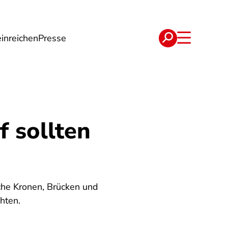
inreichen
Presse
e
Verträge
 sollten
sche Kronen, Brücken und
hten.