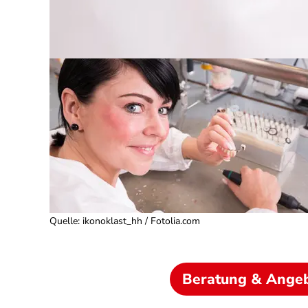
Quelle
:
ikonoklast_hh / Fotolia.com
Beratung & Ange