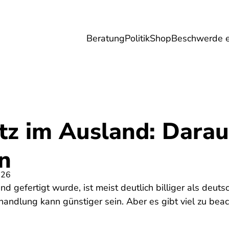
Beratung
Politik
Shop
Beschwerde e
Umwelt
Gesundheit
Energie
Reis
tz im Ausland: Darauf
n
026
nd gefertigt wurde, ist meist deutlich billiger als deut
andlung kann günstiger sein. Aber es gibt viel zu beac