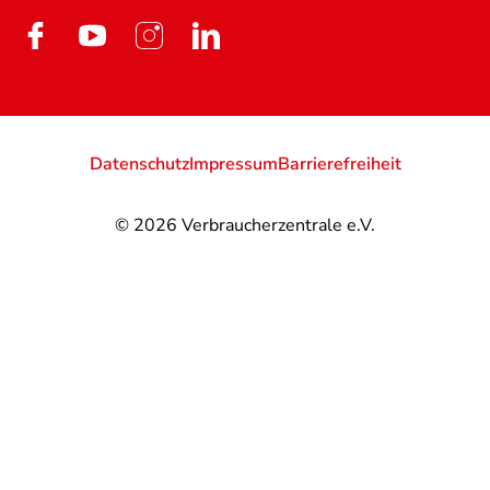
Datenschutz
Impressum
Barrierefreiheit
© 2026
Verbraucherzentrale e.V.
@
@