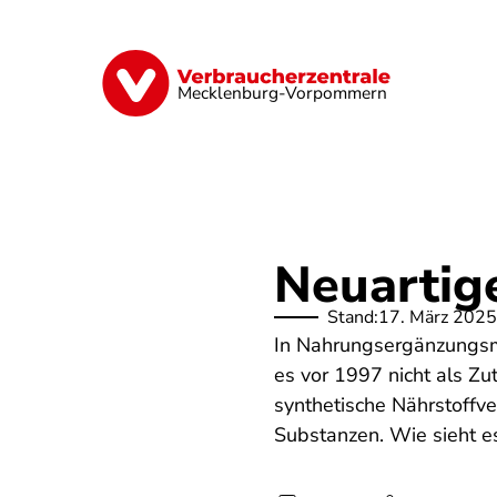
Direkt
zum
Inhalt
Finanzen
Digitales
Lebensmittel
Mecklenburg-Vorpommern
Neuartig
Stand:
17. März 2025
In Nahrungsergänzungsmit
es vor 1997 nicht als Zu
synthetische Nährstoffv
Substanzen. Wie sieht es