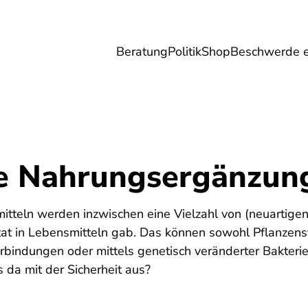
Beratung
Politik
Shop
Beschwerde e
Umwelt
Gesundheit
Energie
Reis
e Nahrungsergänzung
teln werden inzwischen eine Vielzahl von (neuartigen)
tat in Lebensmitteln gab. Das können sowohl Pflanzenst
erbindungen oder mittels genetisch veränderter Bakte
 da mit der Sicherheit aus?