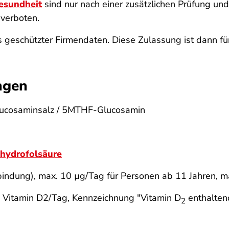
esundheit
sind nur nach einer zusätzlichen Prüfung u
 verboten.
geschützter Firmendaten. Diese Zulassung ist dann für
ngen
lucosaminsalz / 5MTHF-Glucosamin
ahydrofolsäure
bindung), max. 10 µg/Tag für Personen ab 11 Jahren, ma
g Vitamin D2/Tag, Kennzeichnung "Vitamin D
enthaltend
2