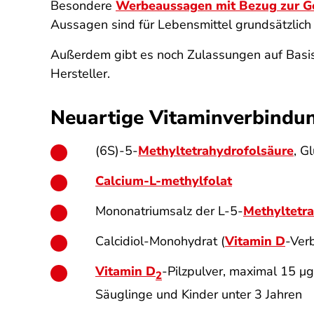
Besondere
Werbeaussagen mit Bezug zur G
Aussagen sind für Lebensmittel grundsätzlich
Außerdem gibt es noch Zulassungen auf Basis 
Hersteller.
Neuartige Vitaminverbindu
(6S)-5-
Methyltetrahydrofolsäure
, G
Calcium-L-methylfolat
Mononatriumsalz der L-5-
Methyltetr
Calcidiol-Monohydrat (
Vitamin D
-Ver
Vitamin D
-Pilzpulver, maximal 15 μ
2
Säuglinge und Kinder unter 3 Jahren