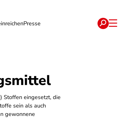
inreichen
Presse
e
Verträge
smittel
 Stoffen eingesetzt, die
offe sein als auch
rien gewonnene