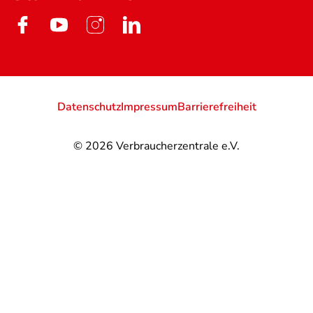
Datenschutz
Impressum
Barrierefreiheit
© 2026
Verbraucherzentrale e.V.
@
@