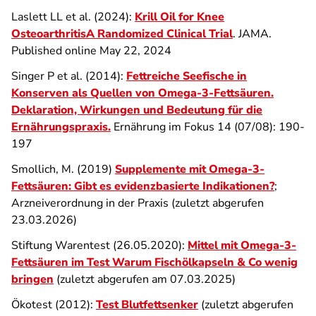
Laslett LL et al. (2024):
Krill Oil for Knee
OsteoarthritisA Randomized Clinical Trial
. JAMA.
Published online May 22, 2024
Singer P et al. (2014):
Fettreiche Seefische in
Konserven als Quellen von Omega-3-Fettsäuren.
Deklaration, Wirkungen und Bedeutung für die
Ernährungspraxis.
Ernährung im Fokus 14 (07/08): 190-
197
Smollich, M. (2019)
Supplemente mit Omega-3-
Fettsäuren: Gibt es evidenzbasierte Indikationen?
;
Arzneiverordnung in der Praxis (zuletzt abgerufen
23.03.2026)
Stiftung Warentest (26.05.2020):
Mittel mit Omega-3-
Fettsäuren im Test Warum Fischölkapseln & Co wenig
bringen
(zuletzt abgerufen am 07.03.2025)
Ökotest (2012):
Test Blutfettsenker
(zuletzt abgerufen