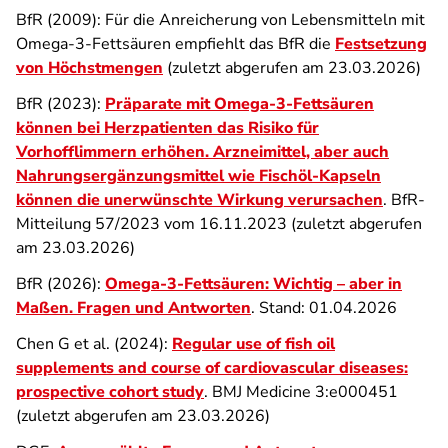
BfR (2009): Für die Anreicherung von Lebensmitteln mit
Omega-3-Fettsäuren empfiehlt das BfR die
Festsetzung
von Höchstmengen
(zuletzt abgerufen am 23.03.2026)
BfR (2023):
Präparate mit Omega-3-Fettsäuren
können bei Herzpatienten das Risiko für
Vorhofflimmern erhöhen. Arzneimittel, aber auch
Nahrungsergänzungsmittel wie Fischöl-Kapseln
können die unerwünschte Wirkung verursachen
. BfR-
Mitteilung 57/2023 vom 16.11.2023 (zuletzt abgerufen
am 23.03.2026)
BfR (2026):
Omega-3-Fettsäuren: Wichtig – aber in
Maßen. Fragen und Antworten
. Stand: 01.04.2026
Chen G et al. (2024):
Regular use of fish oil
supplements and course of cardiovascular diseases:
prospective cohort study
. BMJ Medicine 3:e000451
(zuletzt abgerufen am 23.03.2026)