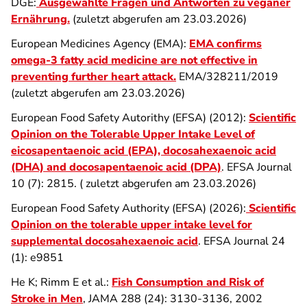
DGE:
Ausgewählte Fragen und Antworten zu veganer
Ernährung.
(zuletzt abgerufen am 23.03.2026)
European Medicines Agency (EMA):
EMA confirms
omega-3 fatty acid medicine are not effective in
preventing further heart attack.
EMA/328211/2019
(zuletzt abgerufen am 23.03.2026)
European Food Safety Autorithy (EFSA) (2012):
Scientific
Opinion on the Tolerable Upper Intake Level of
eicosapentaenoic acid (EPA), docosahexaenoic acid
(DHA) and docosapentaenoic acid (DPA)
. EFSA Journal
10 (7): 2815. ( zuletzt abgerufen am 23.03.2026)
European Food Safety Authority (EFSA) (2026):
Scientific
Opinion on the tolerable upper intake level for
supplemental docosahexaenoic acid
. EFSA Journal 24
(1): e9851
He K; Rimm E et al.:
Fish Consumption and Risk of
Stroke in Men
, JAMA 288 (24): 3130-3136, 2002