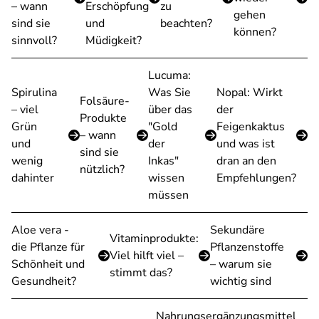
– wann
Erschöpfung
zu
gehen
sind sie
und
beachten?
können?
sinnvoll?
Müdigkeit?
Lucuma:
Spirulina
Was Sie
Nopal: Wirkt
Folsäure-
– viel
über das
der
Produkte
Grün
"Gold
Feigenkaktus
– wann
und
der
und was ist
sind sie
wenig
Inkas"
dran an den
nützlich?
dahinter
wissen
Empfehlungen?
müssen
Aloe vera -
Sekundäre
Vitaminprodukte:
die Pflanze für
Pflanzenstoffe
Viel hilft viel –
Schönheit und
– warum sie
stimmt das?
Gesundheit?
wichtig sind
Nahrungsergänzungsmittel