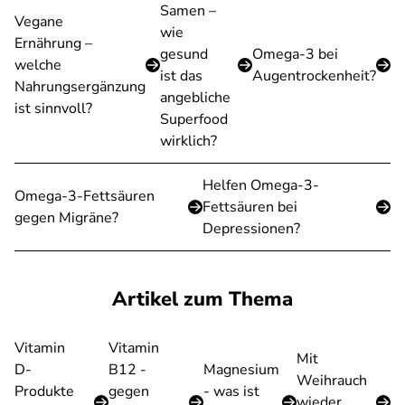
Samen –
Vegane
wie
Ernährung –
gesund
Omega-3 bei
welche
ist das
Augentrockenheit?
Nahrungsergänzung
angebliche
ist sinnvoll?
Superfood
wirklich?
Helfen Omega-3-
Omega-3-Fettsäuren
Fettsäuren bei
gegen Migräne?
Depressionen?
Artikel zum Thema
Vitamin
Vitamin
Mit
D-
B12 -
Magnesium
Weihrauch
Produkte
gegen
- was ist
wieder