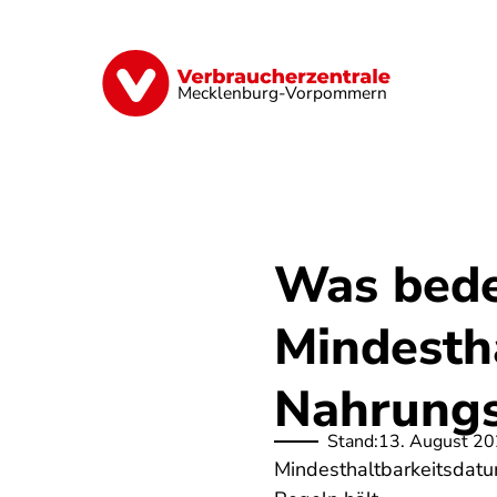
Direkt
zum
Inhalt
Finanzen
Digitales
Lebensmittel
Mecklenburg-Vorpommern
Was bede
Mindesth
Nahrungs
Stand:
13. August 2
Mindesthaltbarkeitsdatu