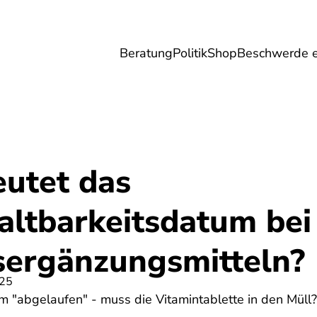
Beratung
Politik
Shop
Beschwerde e
Umwelt
Gesundheit
Energie
Reis
utet das
altbarkeitsdatum bei
ergänzungsmitteln?
025
m "abgelaufen" - muss die Vitamintablette in den Müll