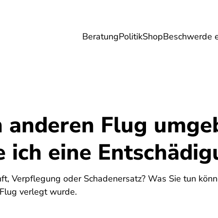
Beratung
Politik
Shop
Beschwerde e
Umwelt
Gesundheit
Energie
Reis
n anderen Flug umge
ich eine Entschädig
ft, Verpflegung oder Schadenersatz? Was Sie tun könn
 Flug verlegt wurde.