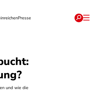
inreichen
Presse
e
Verträge
bucht:
ung?
en und wie die