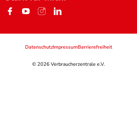
Datenschutz
Impressum
Barrierefreiheit
© 2026
Verbraucherzentrale e.V.
@
@